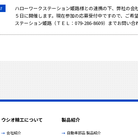
ハローワークステーション姫路様との連携の下、弊社の会
せ
５日に開催します。現在参加の応募受付中ですので、ご希
ステーション姫路（ＴＥＬ：079-286-8609）までお問い
ウシオ精工に
ついて
製品紹介
会社紹介
自動車部品 製品紹介